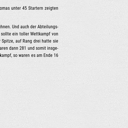
­mas unter 45 Star­tern zeig­ten
ch­nen. Und auch der Abtei­lungs­
 soll­te ein tol­ler Wett­kampf von
 Spit­ze, auf Rang drei hat­te sie
r waren dann 281 und somit ins­ge­
ett­kampf, so waren es am Ende 16