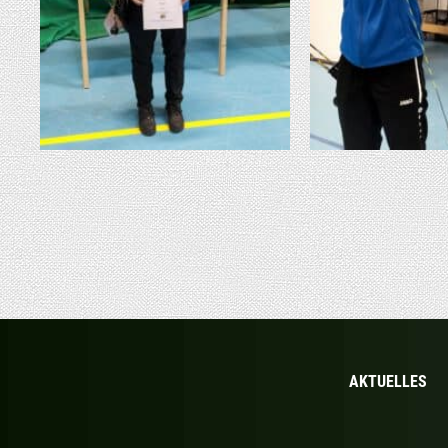
AKTU­EL­LES