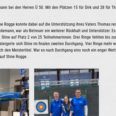
mann bei den Her­ren Ü 50. Mit den Plät­zen 15 für Dirk und 28 für Tho
i­ne Rog­ge konn­te dabei auf die Unter­stüt­zung ihres Vaters Tho­mas re
­de­mann, war als Betreu­er ein wei­te­rer Rück­halt und Unter­stüt­zer. Es
Sti­ne auf Platz 2 von 25 Teil­neh­me­rin­nen. Drei Rin­ge fehl­ten bis zur
stei­ger­te sich Sti­ne im fina­len zwei­ten Durch­gang. Vier Rin­ge meh
­lich den Meis­ter­ti­tel. War es nach Durch­gang eins noch ein enger W
 auf Sti­ne Rogge.