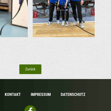
Zurück
KON­TAKT
IMPRES­SUM
DATEN­SCHUTZ