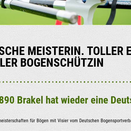
­SCHE MEIS­TE­RIN. TOL­LER
E­L­ER BOGENSCHÜTZIN
1890 Bra­kel hat wie­der eine Deut
meis­ter­schaf­ten für Bögen mit Visier vom Deut­schen Bogen­sport­ve