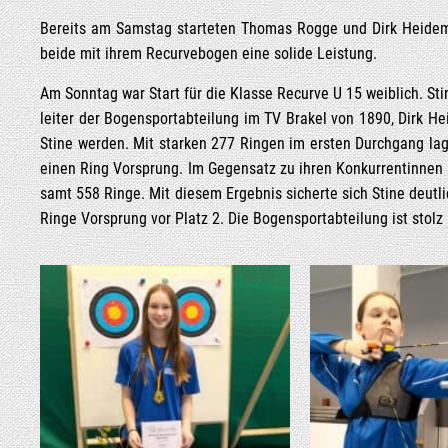
Bereits am Sams­tag star­te­ten Tho­mas Rog­ge und Dirk Hei­de­
bei­de mit ihrem Recur­ve­bo­gen eine soli­de Leistung.
Am Sonn­tag war Start für die Klas­se Recur­ve U 15 weib­lich. St
lei­ter der Bogen­sport­ab­tei­lung im TV Bra­kel von 1890, Dirk Hei
Sti­ne wer­den. Mit star­ken 277 Rin­gen im ers­ten Durch­gang lag 
einen Ring Vor­sprung. Im Gegen­satz zu ihren Kon­kur­ren­tin­nen 
samt 558 Rin­ge. Mit die­sem Ergeb­nis sicher­te sich Sti­ne deut
Rin­ge Vor­sprung vor Platz 2. Die Bogen­sport­ab­tei­lung ist stolz