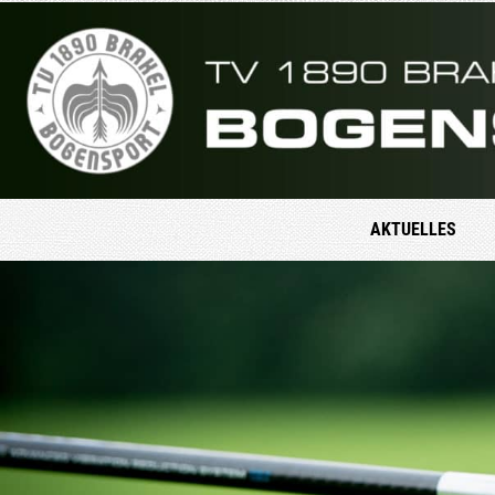
AKTU­EL­LES