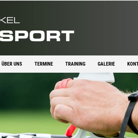
ÜBER UNS
TER­MI­NE
TRAI­NING
GALE­RIE
KON­