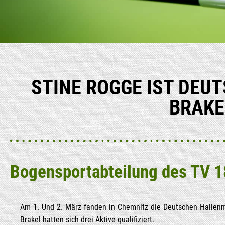
STI­NE ROG­GE IST DEUT
BRA­K
Bogen­sport­ab­tei­lung des TV 
Am 1. Und 2. März fan­den in Chem­nitz die Deut­schen Hal­len­
Bra­kel hat­ten sich drei Akti­ve qualifiziert.